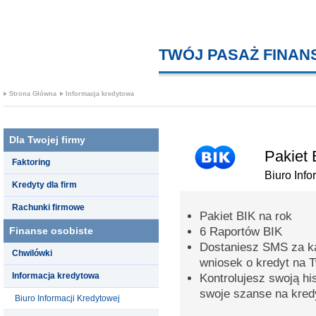
TWÓJ PASAŻ FINA
Strona Główna
Informacja kredytowa
Dla Twojej firmy
Pakiet 
Faktoring
Biuro Info
Kredyty dla firm
Rachunki firmowe
Pakiet BIK na rok
Finanse osobiste
6 Raportów BIK
Dostaniesz SMS za k
Chwilówki
wniosek o kredyt na 
Informacja kredytowa
Kontrolujesz swoją hi
swoje szanse na kred
Biuro Informacji Kredytowej