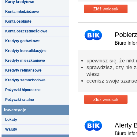
Karty kredytowe
Złóż wniosek
Konta młodzieżowe
Konta osobiste
Konta oszczędnościowe
Pobierz
Kredyty gotówkowe
Biuro Info
Kredyty konsolidacyjne
upewnisz się, że nikt
Kredyty mieszkaniowe
sprawdzisz, czy nie za
Kredyty refinansowe
wiesz
Kredyty samochodowe
ocenisz swoje szanse
Pożyczki hipoteczne
Złóż wniosek
Pożyczki ratalne
Inwestycje
Lokaty
Alerty 
Waluty
Biuro Info