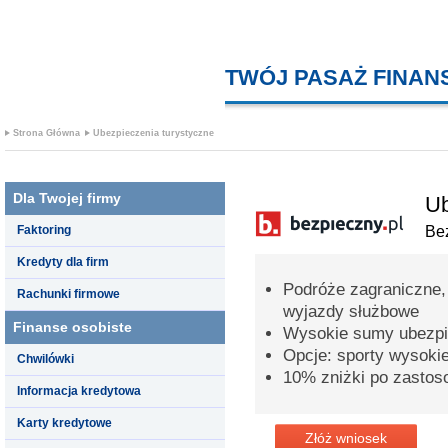
TWÓJ PASAŻ FINA
Strona Główna
Ubezpieczenia turystyczne
Dla Twojej firmy
Ub
Faktoring
Bez
Kredyty dla firm
Podróże zagraniczne,
Rachunki firmowe
wyjazdy służbowe
Finanse osobiste
Wysokie sumy ubezpi
Opcje: sporty wysoki
Chwilówki
10% zniżki po zastos
Informacja kredytowa
Karty kredytowe
Złóż wniosek