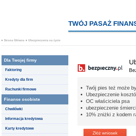
TWÓJ PASAŻ FINA
Strona Główna
Ubezpieczenia na życie
Dla Twojej firmy
Ub
Faktoring
Bez
Kredyty dla firm
Twój pies też może b
Rachunki firmowe
Ubezpieczenie kosztó
Finanse osobiste
OC właściciela psa
ubezpieczenie śmierc
Chwilówki
10% zniżki z kodem 
Informacja kredytowa
Karty kredytowe
Złóż wniosek