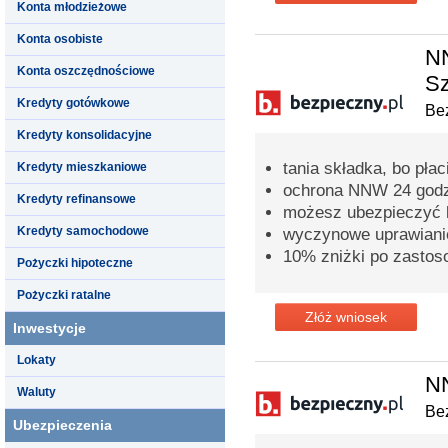
Konta młodzieżowe
Konta osobiste
NN
Konta oszczędnościowe
Sz
Kredyty gotówkowe
Bez
Kredyty konsolidacyjne
tania składka, bo pła
Kredyty mieszkaniowe
ochrona NNW 24 godz
Kredyty refinansowe
możesz ubezpieczyć ki
Kredyty samochodowe
wyczynowe uprawianie
10% zniżki po zastos
Pożyczki hipoteczne
Pożyczki ratalne
Złóż wniosek
Inwestycje
Lokaty
N
Waluty
Bez
Ubezpieczenia