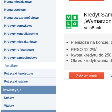
Konta młodzieżowe
Konta osobiste
Kredyt Sa
Konta oszczędnościowe
„Wymarzone
Kredyty gotówkowe
VeloBank
Kredyty konsolidacyjne
Kredyty mieszkaniowe
Pieniądze na koncie, 
1
RRSO 12,2%
Kredyty refinansowe
Kwota kredytu do 250 
Kredyty samochodowe
Okres kredytowania do
VeloBank
Pożyczki hipoteczne
Złóż wniosek
Pożyczki ratalne
Inwestycje
Lokaty
Waluty