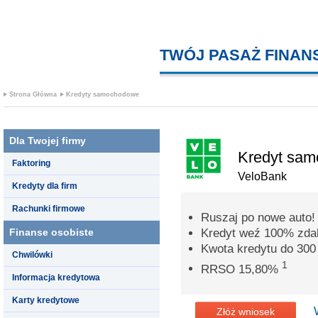
TWÓJ PASAŻ FINA
Strona Główna
Kredyty samochodowe
Dla Twojej firmy
Kredyt sa
Faktoring
VeloBank
Kredyty dla firm
Rachunki firmowe
Ruszaj po nowe auto!
Finanse osobiste
Kredyt weź 100% zdal
Kwota kredytu do 300 
Chwilówki
1
RRSO 15,80%
Informacja kredytowa
Karty kredytowe
Złóż wniosek