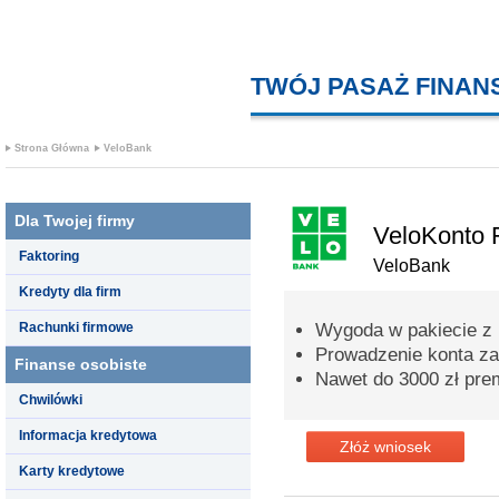
TWÓJ PASAŻ FINA
Strona Główna
VeloBank
Dla Twojej firmy
VeloKonto 
Faktoring
VeloBank
Kredyty dla firm
Rachunki firmowe
Wygoda w pakiecie z
Prowadzenie konta za
Finanse osobiste
Nawet do 3000 zł prem
Chwilówki
Informacja kredytowa
Złóż wniosek
Karty kredytowe