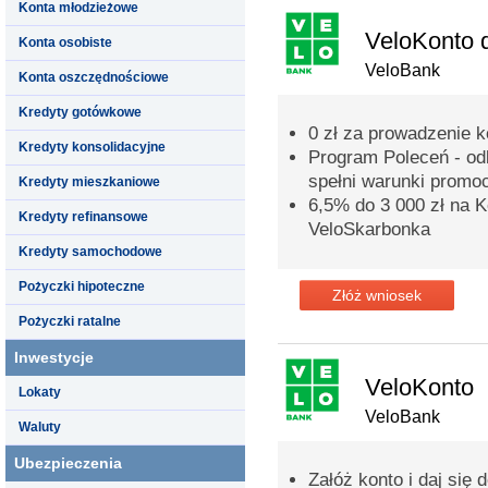
Konta młodzieżowe
VeloKonto 
Konta osobiste
VeloBank
Konta oszczędnościowe
Kredyty gotówkowe
0 zł za prowadzenie 
Kredyty konsolidacyjne
Program Poleceń - odb
spełni warunki promoc
Kredyty mieszkaniowe
6,5% do 3 000 zł na
Kredyty refinansowe
VeloSkarbonka
Kredyty samochodowe
Pożyczki hipoteczne
Złóż wniosek
Pożyczki ratalne
Inwestycje
VeloKonto
Lokaty
VeloBank
Waluty
Ubezpieczenia
Załóż konto i daj się 