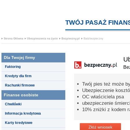
TWÓJ PASAŻ FINA
Strona Główna
Ubezpieczenia na życie
Bezpieczny.pl
Badzbezpieczny
Dla Twojej firmy
Ub
Faktoring
Bez
Kredyty dla firm
Twój pies też może b
Rachunki firmowe
Ubezpieczenie kosztó
Finanse osobiste
OC właściciela psa
ubezpieczenie śmierc
Chwilówki
10% zniżki z kodem 
Informacja kredytowa
Karty kredytowe
Złóż wniosek