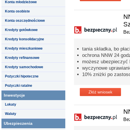
Konta młodzieżowe
Konta osobiste
NN
Konta oszczędnościowe
Sz
Kredyty gotówkowe
Bez
Kredyty konsolidacyjne
tania składka, bo pła
Kredyty mieszkaniowe
ochrona NNW 24 godz
Kredyty refinansowe
możesz ubezpieczyć ki
Kredyty samochodowe
wyczynowe uprawianie
10% zniżki po zastos
Pożyczki hipoteczne
Pożyczki ratalne
Złóż wniosek
Inwestycje
Lokaty
N
Waluty
Bez
Ubezpieczenia