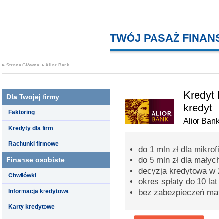
TWÓJ PASAŻ FINA
Strona Główna
Alior Bank
Kredyt 
Dla Twojej firmy
kredyt
Faktoring
Alior Ban
Kredyty dla firm
Rachunki firmowe
do 1 mln zł dla mikrof
do 5 mln zł dla małych
Finanse osobiste
decyzja kredytowa w 
Chwilówki
okres spłaty do 10 lat
Informacja kredytowa
bez zabezpieczeń mat
Karty kredytowe