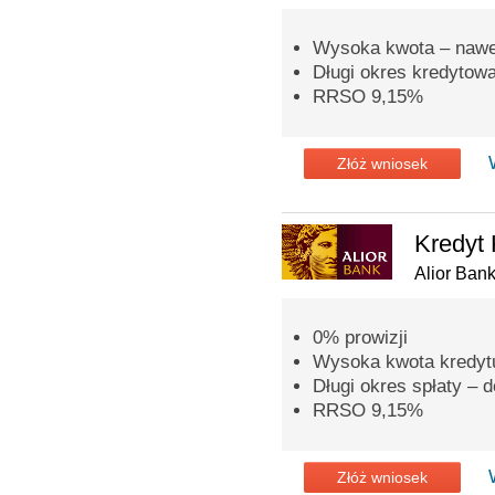
Wysoka kwota – nawet
Długi okres kredytowan
RRSO 9,15%
Złóż wniosek
Kredyt 
Alior Ban
0% prowizji
Wysoka kwota kredytu
Długi okres spłaty – d
RRSO 9,15%
Złóż wniosek