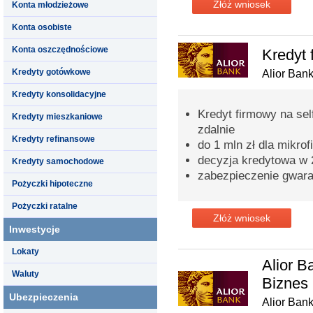
Złóż wniosek
Konta młodzieżowe
Konta osobiste
Konta oszczędnościowe
Kredyt 
Kredyty gotówkowe
Alior Ban
Kredyty konsolidacyjne
Kredyt firmowy na sel
Kredyty mieszkaniowe
zdalnie
Kredyty refinansowe
do 1 mln zł dla mikrof
decyzja kredytowa w 
Kredyty samochodowe
zabezpieczenie gwar
Pożyczki hipoteczne
Pożyczki ratalne
Złóż wniosek
Inwestycje
Lokaty
Alior 
Waluty
Biznes
Ubezpieczenia
Alior Ban