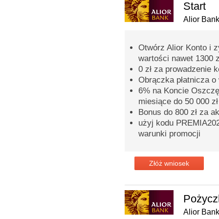
Start
Alior Ban
Otwórz Alior Konto i 
wartości nawet 1300 z
0 zł za prowadzenie 
Obrączka płatnicza o 
6% na Koncie Oszczęd
miesiące do 50 000 zł
Bonus do 800 zł za a
użyj kodu PREMIA2026
warunki promocji
Złóż wniosek
Pożycz
Alior Ban