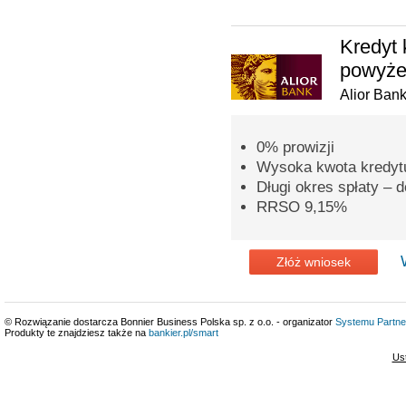
Kredyt 
powyżej
Alior Ban
0% prowizji
Wysoka kwota kredytu
Długi okres spłaty – d
RRSO 9,15%
Złóż wniosek
© Rozwiązanie dostarcza Bonnier Business Polska sp. z o.o. - organizator
Systemu Partne
Produkty te znajdziesz także na
bankier.pl/smart
Us