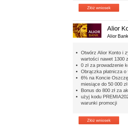
Złóż wniosek
Alior K
Alior Ban
Otwórz Alior Konto i 
wartości nawet 1300 z
0 zł za prowadzenie 
Obrączka płatnicza o 
6% na Koncie Oszczęd
miesiące do 50 000 zł
Bonus do 800 zł za a
użyj kodu PREMIA2026
warunki promocji
Złóż wniosek