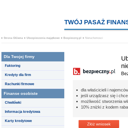
TWÓJ PASAŻ FINA
Strona Główna
Ubezpieczenia majątkowe
Bezpieczny.pl
Nieruchomosci
Dla Twojej firmy
Ub
ni
Faktoring
Bez
Kredyty dla firm
Rachunki firmowe
dla właścicieli i najemcó
Finanse osobiste
jeśli urządzasz się i c
możliwość stworzenia wł
Chwilówki
10% zniżki z kodem rab
Informacja kredytowa
Karty kredytowe
Złóż wniosek