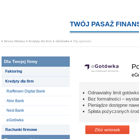
TWÓJ PASAŻ FINA
Strona Główna
Kredyty dla firm
eGotówka
Nfg egotowka
Dla Twojej firmy
Po
Faktoring
eG
Kredyty dla firm
Raiffeisen Digital Bank
Odnawialny limit gotówko
Bez formalności – wysta
Alior Bank
Pieniądze dostępne nawe
Nest Bank
Spłata pożyczonych śro
eGotówka
Złóż wniosek
Rachunki firmowe