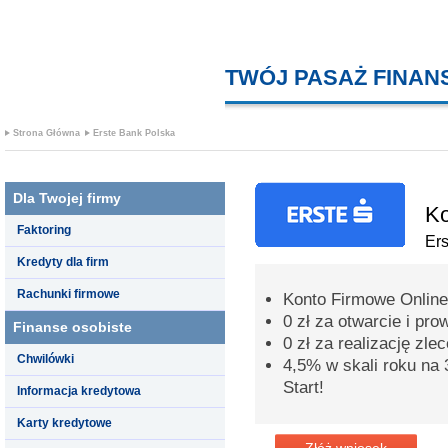
TWÓJ PASAŻ FINA
Strona Główna
Erste Bank Polska
Dla Twojej firmy
Ko
Faktoring
Er
Kredyty dla firm
Rachunki firmowe
Konto Firmowe Online
0 zł za otwarcie i pr
Finanse osobiste
0 zł za realizację zle
Chwilówki
4,5% w skali roku na 
Start!
Informacja kredytowa
Karty kredytowe
Złóż wniosek