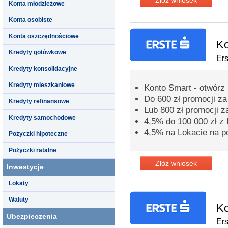
Konta młodzieżowe
Konta osobiste
Konta oszczędnościowe
Ko
Kredyty gotówkowe
Er
Kredyty konsolidacyjne
Kredyty mieszkaniowe
Konto Smart - otwórz 
Do 600 zł promocji z
Kredyty refinansowe
Lub 800 zł promocji z
Kredyty samochodowe
4,5% do 100 000 zł 
4,5% na Lokacie na p
Pożyczki hipoteczne
Pożyczki ratalne
Złóż wniosek
Inwestycje
Lokaty
Waluty
Ko
Ubezpieczenia
Er