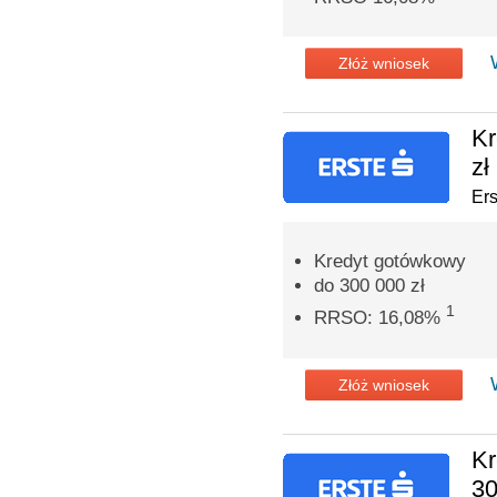
Złóż wniosek
Kr
zł
Er
Kredyt gotówkowy
do 300 000 zł
1
RRSO: 16,08%
Złóż wniosek
Kr
30