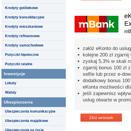
Kredyty gotówkowe
eK
Kredyty konsolidacyjne
Ex
Kredyty mieszkaniowe
mB
Kredyty refinansowe
Kredyty samochodowe
załóż eKonto do usług
kolejne 200 zł zgarni
Pożyczki hipoteczne
zyskaj 5,3% w skali r
Pożyczki ratalne
zgarnij bonus 100 zł 
Inwestycje
selfie lub przez e-do
dodatkowy bonus 100 z
Lokaty
eKonta możliwości dl
Waluty
jeśli zapewnisz wpły
usług otwarte w prom
Ubezpieczenia
Ubezpieczenia komunikacyjne
Złóż wniosek
Ubezpieczenia majątkowe
Ubezpieczenia na życie