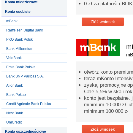
Konta młodzieżowe
0 zł za płatności BLIK
Konta osobiste
mBank
Złóż wniosek
Raiffeisen Digital Bank
PKO Bank Polski
mK
Bank Millennium
mB
VeloBank
Erste Bank Polska
otwórz konto premium 
Bank BNP Paribas S.A.
teraz mKonto Intensiv
zyskaj promocyjne op
Alior Bank
Cele 5,5% w skali rok
Bank Pekao
konto jest bezpłatne, 
Credit Agricole Bank Polska
minimum 10 000 zł lub
minimum 100 000 zł
Nest Bank
UniCredit
Złóż wniosek
Konta oszczędnościowe