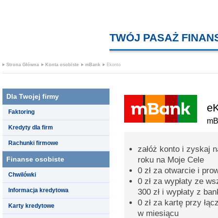
TWÓJ PASAŻ FINA
Strona Główna
Konta osobiste
mBank
Ekonto
Dla Twojej firmy
eK
Faktoring
mB
Kredyty dla firm
Rachunki firmowe
załóż konto i zyskaj 
Finanse osobiste
roku na Moje Cele
0 zł za otwarcie i pr
Chwilówki
0 zł za wypłaty ze w
Informacja kredytowa
300 zł i wypłaty z ba
0 zł za kartę przy łąc
Karty kredytowe
w miesiącu