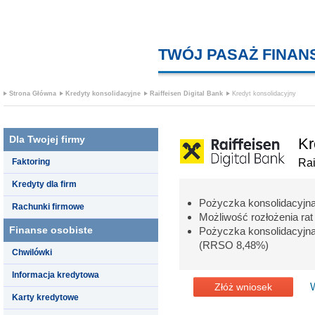
TWÓJ PASAŻ FINA
Strona Główna
Kredyty konsolidacyjne
Raiffeisen Digital Bank
Kredyt konsolidacyjny
Dla Twojej firmy
Kr
Faktoring
Rai
Kredyty dla firm
Pożyczka konsolidacyjna
Rachunki firmowe
Możliwość rozłożenia ra
Finanse osobiste
Pożyczka konsolidacyj
(RRSO 8,48%)
Chwilówki
Informacja kredytowa
Złóż wniosek
Karty kredytowe