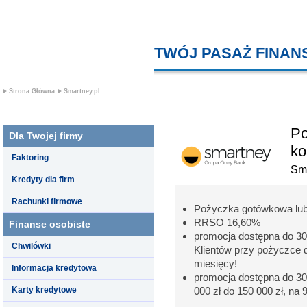
TWÓJ PASAŻ FINA
Strona Główna
Smartney.pl
Po
Dla Twojej firmy
ko
Faktoring
Sma
Kredyty dla firm
Rachunki firmowe
Pożyczka gotówkowa lub
RRSO 16,60%
Finanse osobiste
promocja dostępna do 30
Chwilówki
Klientów przy pożyczce d
miesięcy!
Informacja kredytowa
promocja dostępna do 30
Karty kredytowe
000 zł do 150 000 zł, na 