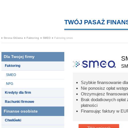
TWÓJ PASAŻ FINA
Strona Główna
Faktoring
SMEO
Faktoring smeo
Dla Twojej firmy
SM
Faktoring
SM
SMEO
Szybkie finansowanie dla
NFG
Nie ponosisz opłat wstępn
Kredyty dla firm
Otrzymujesz finansowani
Brak dodatkowych opłat z
Rachunki firmowe
płatności
Finansując faktury w EU
Finanse osobiste
Chwilówki
Złóż wniosek