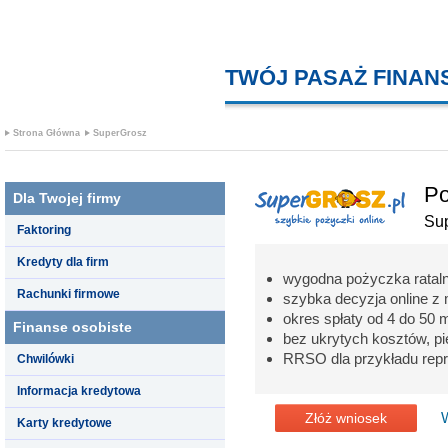
TWÓJ PASAŻ FINA
Strona Główna
SuperGrosz
Po
Dla Twojej firmy
Su
Faktoring
Kredyty dla firm
wygodna pożyczka rataln
Rachunki firmowe
szybka decyzja online z
okres spłaty od 4 do 50 
Finanse osobiste
bez ukrytych kosztów, pi
RRSO dla przykładu rep
Chwilówki
Informacja kredytowa
Złóż wniosek
Karty kredytowe