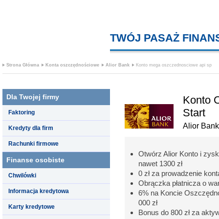
TWÓJ PASAŻ FINA
Strona Główna
Konta oszczędnościowe
Alior Bank
Konto mega oszczednosciowe api sp
Dla Twojej firmy
Konto 
Start
Faktoring
Alior Bank
Kredyty dla firm
Rachunki firmowe
Otwórz Alior Konto i zysk
Finanse osobiste
nawet 1300 zł
0 zł za prowadzenie kon
Chwilówki
Obrączka płatnicza o war
Informacja kredytowa
6% na Koncie Oszczędnoś
000 zł
Karty kredytowe
Bonus do 800 zł za aktyw