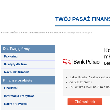
TWÓJ PASAŻ FINA
Strona Główna
Konta młodzieżowe
Bank Pekao
Przekorzystne dla mlodych
Dla Twojej firmy
Ko
mł
Faktoring
Ba
Kredyty dla firm
Rachunki firmowe
Załóż Konto Przekorzystne i
Finanse osobiste
do 500 zł premii
5% w skali roku na 3 mies
Chwilówki
Informacja kredytowa
Złóż wniosek
Karty kredytowe