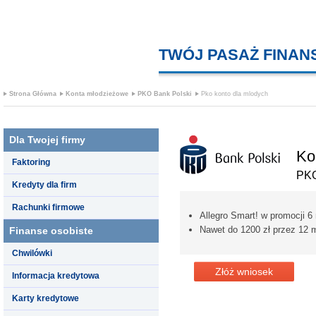
TWÓJ PASAŻ FINA
Strona Główna
Konta młodzieżowe
PKO Bank Polski
Pko konto dla mlodych
Dla Twojej firmy
Ko
Faktoring
PKO
Kredyty dla firm
Rachunki firmowe
Allegro Smart! w promocji 6
Nawet do 1200 zł przez 12 
Finanse osobiste
Chwilówki
Złóż wniosek
Informacja kredytowa
Karty kredytowe