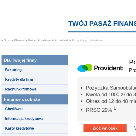
TWÓJ PASAŻ FINA
Strona Główna
Pożyczki ratalne
Provident
Pozyczka pozabankowa
Dla Twojej firmy
Po
Faktoring
Pro
Kredyty dla firm
Pożyczka Samoobsług
Rachunki firmowe
Kwota od 1000 zł do 3
Finanse osobiste
Okres od 12 do 48 mi
1
Chwilówki
RRSO 29%
Informacja kredytowa
Złóż wniosek
Karty kredytowe