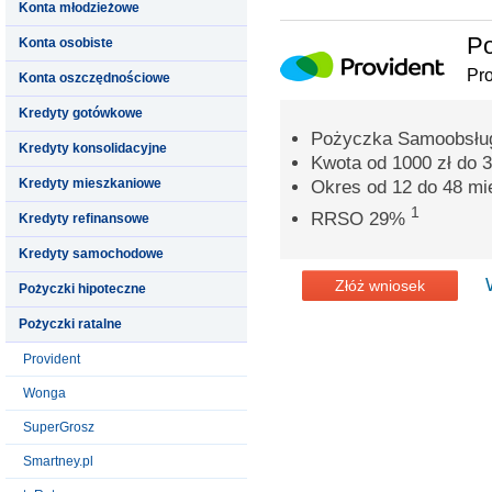
Konta młodzieżowe
P
Konta osobiste
Pro
Konta oszczędnościowe
Kredyty gotówkowe
Pożyczka Samoobsług
Kredyty konsolidacyjne
Kwota od 1000 zł do 3
Kredyty mieszkaniowe
Okres od 12 do 48 mi
1
RRSO 29%
Kredyty refinansowe
Kredyty samochodowe
Złóż wniosek
Pożyczki hipoteczne
Pożyczki ratalne
Provident
Wonga
SuperGrosz
Smartney.pl