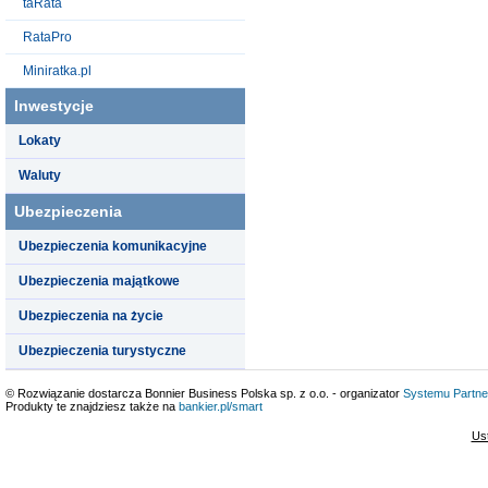
taRata
RataPro
Miniratka.pl
Inwestycje
Lokaty
Waluty
Ubezpieczenia
Ubezpieczenia komunikacyjne
Ubezpieczenia majątkowe
Ubezpieczenia na życie
Ubezpieczenia turystyczne
© Rozwiązanie dostarcza Bonnier Business Polska sp. z o.o. - organizator
Systemu Partne
Produkty te znajdziesz także na
bankier.pl/smart
Us