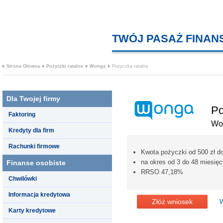
TWÓJ PASAŻ FINA
Strona Główna
Pożyczki ratalne
Wonga
Pozyczka ratalna
Dla Twojej firmy
Po
Faktoring
Wo
Kredyty dla firm
Rachunki firmowe
Kwota pożyczki od 500 zł do
na okres od 3 do 48 miesięc
Finanse osobiste
RRSO 47,18%
Chwilówki
Informacja kredytowa
Złóż wniosek
W
Karty kredytowe