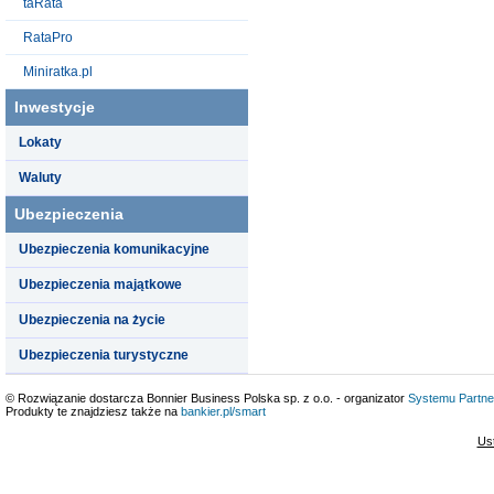
taRata
RataPro
Miniratka.pl
Inwestycje
Lokaty
Waluty
Ubezpieczenia
Ubezpieczenia komunikacyjne
Ubezpieczenia majątkowe
Ubezpieczenia na życie
Ubezpieczenia turystyczne
© Rozwiązanie dostarcza Bonnier Business Polska sp. z o.o. - organizator
Systemu Partne
Produkty te znajdziesz także na
bankier.pl/smart
Us