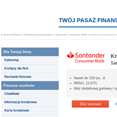
TWÓJ PASAŻ FINA
Strona Główna
Kredyty konsolidacyjne
Santander Consumer Bank
Kredyt konsolidacyjny s
Dla Twojej firmy
Kr
Faktoring
Sa
Kredyty dla firm
Rachunki firmowe
Nawet do 150 tys. zł
RRSO: 12,67%
Finanse osobiste
Weź dodatkową gotówkę i spł
Chwilówki
Informacja kredytowa
Złóż wniosek
W
Karty kredytowe