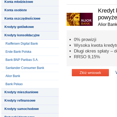
Konta młodzieżowe
Kredyt 
Konta osobiste
powyżej
Konta oszczędnościowe
Alior Ban
Kredyty gotówkowe
Kredyty konsolidacyjne
0% prowizji
Raiffeisen Digital Bank
Wysoka kwota kredytu
Długi okres spłaty – d
Erste Bank Polska
RRSO 9,15%
Bank BNP Paribas S.A.
Santander Consumer Bank
Złóż wniosek
Alior Bank
Bank Pekao
Kredyty mieszkaniowe
Kredyty refinansowe
Kredyty samochodowe