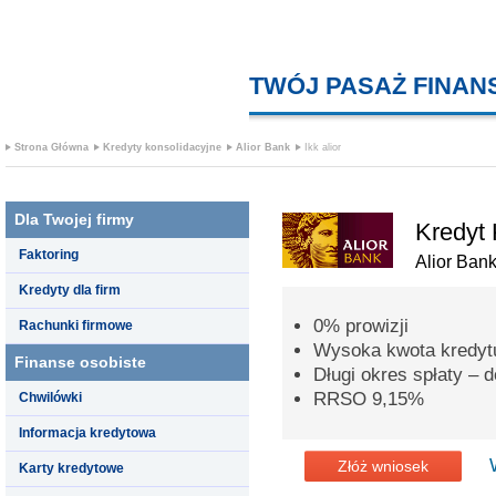
TWÓJ PASAŻ FINA
Strona Główna
Kredyty konsolidacyjne
Alior Bank
Ikk alior
Dla Twojej firmy
Kredyt 
Faktoring
Alior Ban
Kredyty dla firm
0% prowizji
Rachunki firmowe
Wysoka kwota kredytu
Finanse osobiste
Długi okres spłaty – d
RRSO 9,15%
Chwilówki
Informacja kredytowa
Złóż wniosek
Karty kredytowe